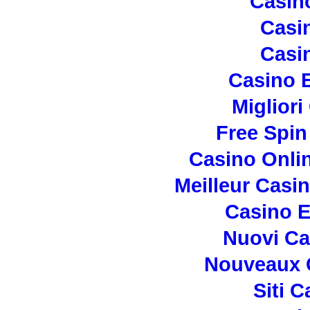
Casin
Casi
Casi
Casino E
Migliori
Free Spin
Casino Onli
Meilleur Casi
Casino E
Nuovi C
Nouveaux 
Siti 