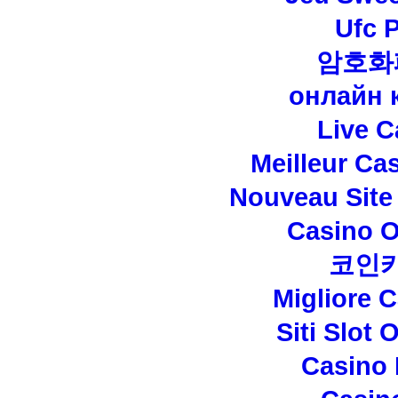
Ufc P
암호화
онлайн 
Live C
Meilleur Ca
Nouveau Site
Casino O
코인
Migliore 
Siti Slot
Casino 