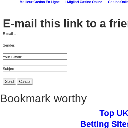
Meilleur Casino En Ligne
I Migliori Casino Online
Casino Onl
E-mail this link to a fri
E-mail to:
Sender:
Your E-mail:
Subject:
Send
Cancel
Bookmark worthy
Top UK
Betting Sit