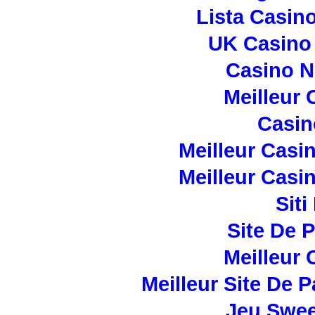
Lista Casin
UK Casino
Casino 
Meilleur 
Casi
Meilleur Casi
Meilleur Casi
Sit
Site De 
Meilleur 
Meilleur Site De P
Jeu Swee