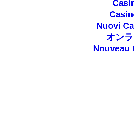
Casi
Casi
Nuovi C
オンラ
Nouveau 