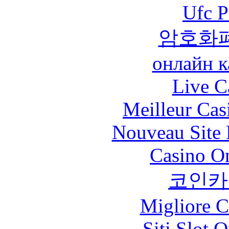
Ufc P
암호화
онлайн к
Live C
Meilleur Cas
Nouveau Site 
Casino On
코인카
Migliore 
Siti Slot 