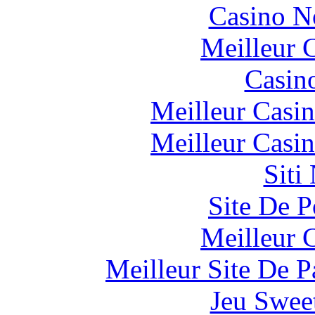
Casino N
Meilleur 
Casin
Meilleur Casi
Meilleur Casi
Siti
Site De P
Meilleur 
Meilleur Site De Pa
Jeu Swee