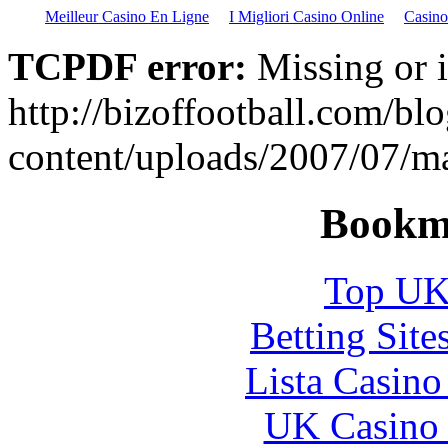
Meilleur Casino En Ligne
I Migliori Casino Online
Casin
TCPDF error:
Missing or i
http://bizoffootball.com/bl
content/uploads/2007/07/m
Bookm
Top UK 
Betting Sit
Lista Casin
UK Casino