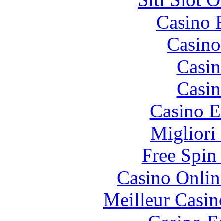
Casino 
Casin
Casin
Casin
Casino E
Migliori
Free Spin
Casino Onlin
Meilleur Casin