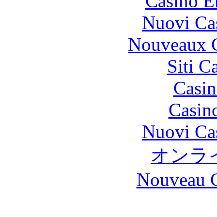
Casino E
Nuovi Ca
Nouveaux C
Siti C
Casin
Casin
Nuovi Ca
オンラ
Nouveau C