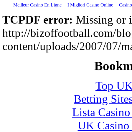
Meilleur Casino En Ligne
I Migliori Casino Online
Casin
TCPDF error:
Missing or i
http://bizoffootball.com/bl
content/uploads/2007/07/m
Bookm
Top UK 
Betting Sit
Lista Casin
UK Casino