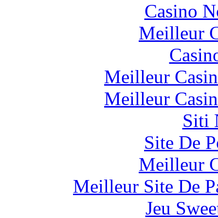
Casino N
Meilleur 
Casin
Meilleur Casi
Meilleur Casi
Siti
Site De P
Meilleur 
Meilleur Site De Pa
Jeu Swee